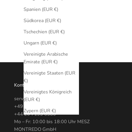
Spanien (EUR €)
Südkorea (EUR €)
Tschechien (EUR €)
Ungarn (EUR €)
Vereinigte Arabische
Emirate (EUR €)
Vereinigte Staaten (EUR
€)
Kontakt
Vereinigtes Königreich
service@MONTREDO.com
(EUR €)
+49 (0) 3028886470
Zypern (EUR €)
+44 20 7193 6380
Mo – Fr: 10:00 bis 18:00 Uhr MESZ
MONTREDO GmbH