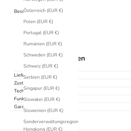
Österreich (EUR €)
Beschreibung
Polen (EUR €)
Portugal (EUR €)
Rumänien (EUR €)
Schweden (EUR €)
Technische Daten
Schweiz (EUR €)
Lieferumfang
Serbien (EUR €)
Zustand
Singapur (EUR €)
Technische Daten
Funktionen
Slowakei (EUR €)
Garantie und Rückgabe
Slowenien (EUR €)
Sonderverwaltungsregion
Hongkong (EUR €)