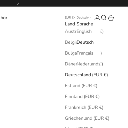
Vor
ehör
Anmelden
Suchen
Warenkor
EUR €
Deutsch
Land
Sprache
Australien (EUR €)
English
Belgien (EUR €)
Deutsch
Bulgarien (EUR €)
Français
Dänemark (EUR €)
Nederlands
Deutschland (EUR €)
Estland (EUR €)
Finnland (EUR €)
Frankreich (EUR €)
Griechenland (EUR €)