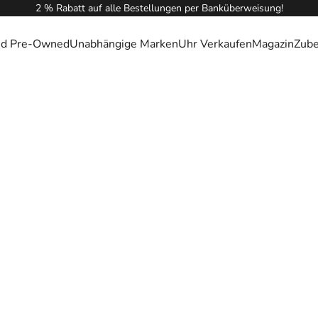
2 % Rabatt auf alle Bestellungen per Banküberweisung!
ied Pre-Owned
Unabhängige Marken
Uhr Verkaufen
Magazin
Zub