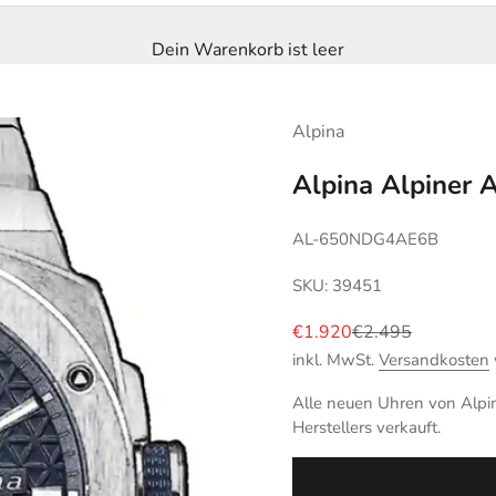
Dein Warenkorb ist leer
Alpina
Alpina Alpiner 
AL-650NDG4AE6B
SKU: 39451
Angebot
Regulärer Preis
€1.920
€2.495
inkl. MwSt.
Versandkosten
Alle neuen Uhren von Alpina
Herstellers verkauft.