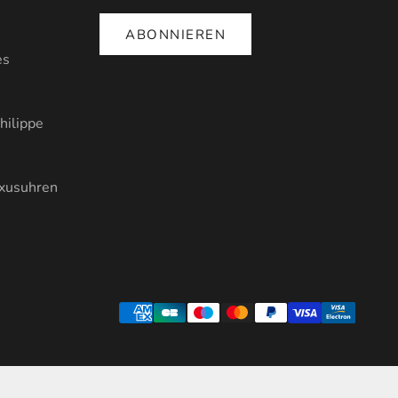
ABONNIEREN
es
hilippe
uxusuhren