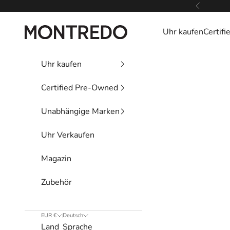
Zum Inhalt springen
Zurück
Montredo
Uhr kaufen
Certif
Uhr kaufen
Certified Pre-Owned
Unabhängige Marken
Uhr Verkaufen
Magazin
Zubehör
EUR €
Deutsch
Land
Sprache