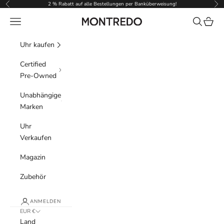
Zum Inhalt springen
2 % Rabatt auf alle Bestellungen per Banküberweisung!
Zurück
Vor
Menü
Suchen
Waren
Montredo
Uhr kaufen
Certified
Pre-Owned
Unabhängige
Marken
Uhr
Verkaufen
Magazin
Zubehör
ANMELDEN
EUR €
Land