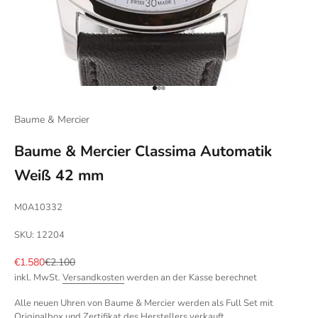
Gehe zu Element 1
Gehe zu Element 2
Gehe zu Element 3
Baume & Mercier
Baume & Mercier Classima Automatik
Weiß 42 mm
M0A10332
SKU: 12204
Angebot
Regulärer Preis
€1.580
€2.100
inkl. MwSt.
Versandkosten
werden an der Kasse berechnet
Alle neuen Uhren von Baume & Mercier werden als Full Set mit
Originalbox und Zertifikat des Herstellers verkauft.