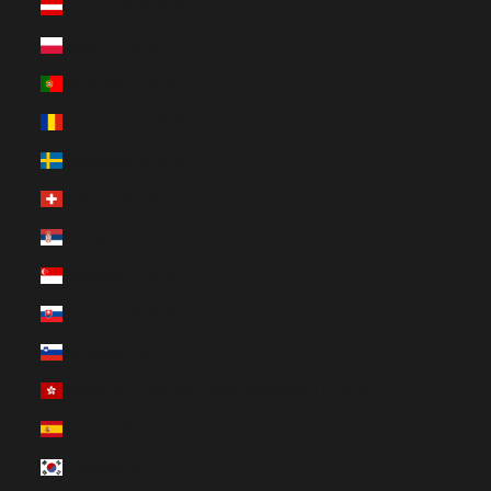
Österreich (EUR €)
Polen (EUR €)
Portugal (EUR €)
Rumänien (EUR €)
Schweden (EUR €)
Schweiz (EUR €)
Serbien (EUR €)
Singapur (EUR €)
Slowakei (EUR €)
Slowenien (EUR €)
Sonderverwaltungsregion Hongkong (EUR €)
Spanien (EUR €)
Südkorea (EUR €)