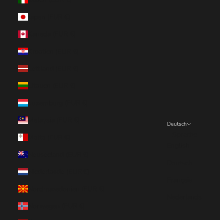
Japan (EUR €)
Kanada (EUR €)
Kroatien (EUR €)
Lettland (EUR €)
Litauen (EUR €)
Luxemburg (EUR €)
Malaysia (EUR €)
Deutsch
Sprache
Malta (EUR €)
English
Neuseeland (EUR €)
Deutsch
Niederlande (EUR €)
Français
Nordmazedonien (EUR €)
Nederlands
Norwegen (EUR €)