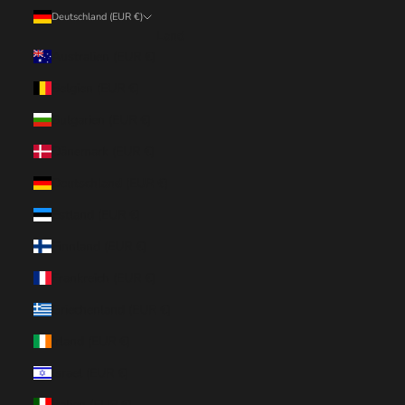
Deutschland (EUR €)
Land
Australien (EUR €)
Belgien (EUR €)
Bulgarien (EUR €)
Dänemark (EUR €)
Deutschland (EUR €)
Estland (EUR €)
Finnland (EUR €)
Frankreich (EUR €)
Griechenland (EUR €)
Irland (EUR €)
Israel (EUR €)
Italien (EUR €)