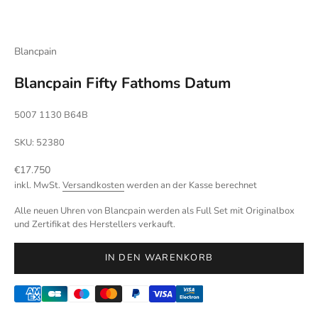
Blancpain
Blancpain Fifty Fathoms Datum
5007 1130 B64B
SKU: 52380
Angebot
€17.750
inkl. MwSt.
Versandkosten
werden an der Kasse berechnet
Alle neuen Uhren von Blancpain werden als Full Set mit Originalbox
und Zertifikat des Herstellers verkauft.
IN DEN WARENKORB