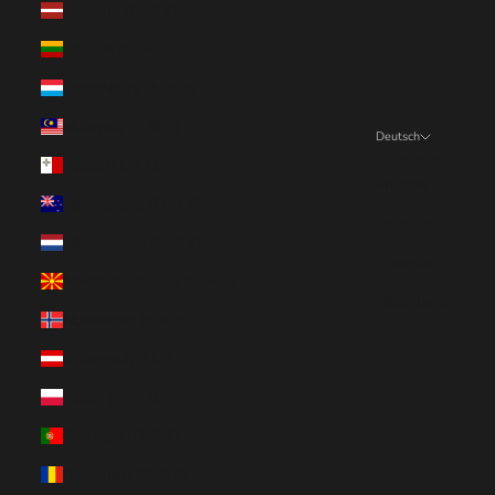
Lettland (EUR €)
Litauen (EUR €)
Luxemburg (EUR €)
Malaysia (EUR €)
Deutsch
Sprache
Malta (EUR €)
English
Neuseeland (EUR €)
Deutsch
Niederlande (EUR €)
Français
Nordmazedonien (EUR €)
Nederlands
Norwegen (EUR €)
Österreich (EUR €)
Polen (EUR €)
Portugal (EUR €)
Rumänien (EUR €)