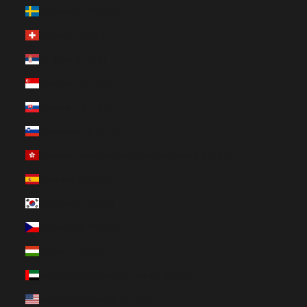
Schweden (EUR €)
Schweiz (EUR €)
Serbien (EUR €)
Singapur (EUR €)
Slowakei (EUR €)
Slowenien (EUR €)
Sonderverwaltungsregion Hongkong (EUR €)
Spanien (EUR €)
Südkorea (EUR €)
Tschechien (EUR €)
Ungarn (EUR €)
Vereinigte Arabische Emirate (EUR €)
Vereinigte Staaten (EUR €)