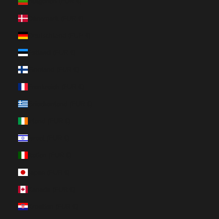
Bulgarien (EUR €)
Dänemark (EUR €)
Deutschland (EUR €)
Estland (EUR €)
Finnland (EUR €)
Frankreich (EUR €)
Griechenland (EUR €)
Irland (EUR €)
Israel (EUR €)
Italien (EUR €)
Japan (EUR €)
Kanada (EUR €)
Kroatien (EUR €)