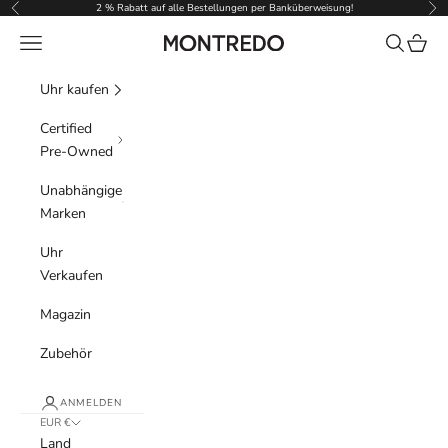
Zum Inhalt springen
2 % Rabatt auf alle Bestellungen per Banküberweisung!
Zurück
Vor
Menü
Suchen
Waren
Montredo
Uhr kaufen
Certified
Pre-Owned
Unabhängige
Marken
Uhr
Verkaufen
Magazin
Zubehör
ANMELDEN
EUR €
Land