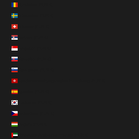
Rumänien (EUR €)
Schweden (EUR €)
Schweiz (EUR €)
Serbien (EUR €)
Singapur (EUR €)
Slowakei (EUR €)
Slowenien (EUR €)
Sonderverwaltungsregion Hongkong (EUR €)
Spanien (EUR €)
Südkorea (EUR €)
Tschechien (EUR €)
Ungarn (EUR €)
Vereinigte Arabische Emirate (EUR €)