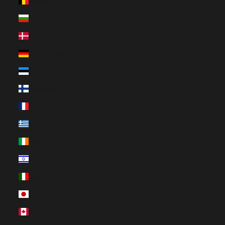
Belgien (EUR €)
Bulgarien (EUR €)
Dänemark (EUR €)
Deutschland (EUR €)
Estland (EUR €)
Finnland (EUR €)
Frankreich (EUR €)
Griechenland (EUR €)
Irland (EUR €)
Israel (EUR €)
Italien (EUR €)
Japan (EUR €)
Kanada (EUR €)