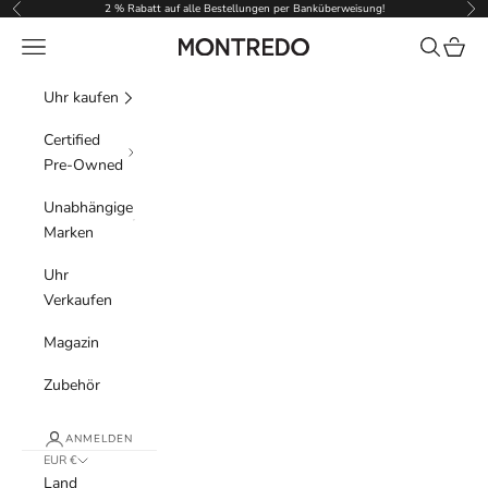
Zum Inhalt springen
2 % Rabatt auf alle Bestellungen per Banküberweisung!
Zurück
Vor
Menü
Suchen
Waren
Montredo
Uhr kaufen
Certified
Pre-Owned
Unabhängige
Marken
Uhr
Verkaufen
Magazin
Zubehör
ANMELDEN
EUR €
Land