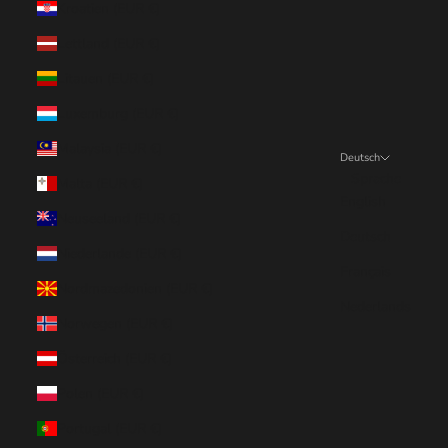
Kroatien (EUR €)
Lettland (EUR €)
Litauen (EUR €)
Luxemburg (EUR €)
Malaysia (EUR €)
Deutsch
Sprache
Malta (EUR €)
English
Neuseeland (EUR €)
Deutsch
Niederlande (EUR €)
Français
Nordmazedonien (EUR €)
Nederlands
Norwegen (EUR €)
Österreich (EUR €)
Polen (EUR €)
Portugal (EUR €)