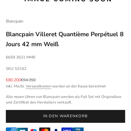
Blancpain
Blancpain Villeret Quantième Perpétuel 8
Jours 42 mm Weiß
6659 3631 MMB
SKU: 53162
Angebot
Regulärer Preis
€80.200
€94.350
inkl. MwSt.
Versandkosten
werden an der Kasse berechnet
Alle neuen Uhren von Blancpain werden als Full Set mit Originalbox
und Zertifikat des Herstellers verkauft.
IN DEN WARENKORB