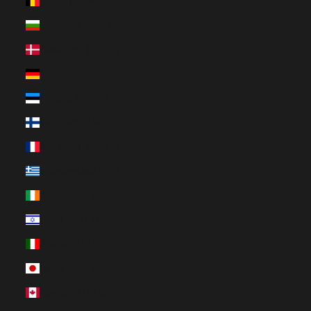
Belgien (EUR €)
Bulgarien (EUR €)
Dänemark (EUR €)
Deutschland (EUR €)
Estland (EUR €)
Finnland (EUR €)
Frankreich (EUR €)
Griechenland (EUR €)
Irland (EUR €)
Israel (EUR €)
Italien (EUR €)
Japan (EUR €)
Kanada (EUR €)