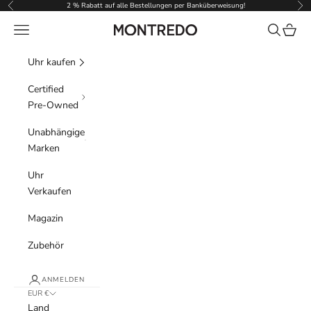
Zum Inhalt springen
2 % Rabatt auf alle Bestellungen per Banküberweisung!
Zurück
Vor
Menü
Suchen
Waren
Montredo
Uhr kaufen
Certified
Pre-Owned
Unabhängige
Marken
Uhr
Verkaufen
Magazin
Zubehör
ANMELDEN
EUR €
Land