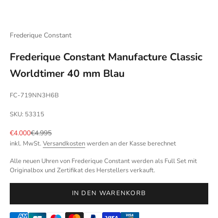
Frederique Constant
Frederique Constant Manufacture Classic
Worldtimer 40 mm Blau
FC-719NN3H6B
SKU: 53315
Angebot
Regulärer Preis
€4.000
€4.995
inkl. MwSt.
Versandkosten
werden an der Kasse berechnet
Alle neuen Uhren von Frederique Constant werden als Full Set mit
Originalbox und Zertifikat des Herstellers verkauft.
IN DEN WARENKORB