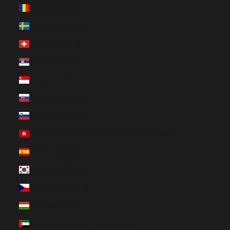
Rumänien (EUR €)
Schweden (EUR €)
Schweiz (EUR €)
Serbien (EUR €)
Singapur (EUR €)
Slowakei (EUR €)
Slowenien (EUR €)
Sonderverwaltungsregion Hongkong (EUR €)
Spanien (EUR €)
Südkorea (EUR €)
Tschechien (EUR €)
Ungarn (EUR €)
Vereinigte Arabische Emirate (EUR €)