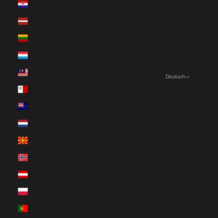
Kroatien (EUR €)
Lettland (EUR €)
Litauen (EUR €)
Luxemburg (EUR €)
Malaysia (EUR €)
Deutsch
Sprache
Malta (EUR €)
English
Neuseeland (EUR €)
Deutsch
Niederlande (EUR €)
Français
Nordmazedonien (EUR €)
Nederlands
Norwegen (EUR €)
Österreich (EUR €)
Polen (EUR €)
Portugal (EUR €)