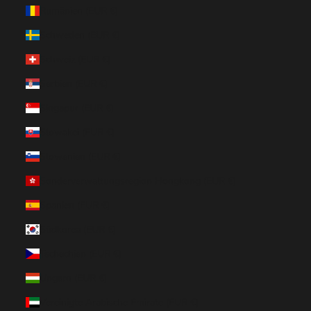
Rumänien (EUR €)
Schweden (EUR €)
Schweiz (EUR €)
Serbien (EUR €)
Singapur (EUR €)
Slowakei (EUR €)
Slowenien (EUR €)
Sonderverwaltungsregion Hongkong (EUR €)
Spanien (EUR €)
Südkorea (EUR €)
Tschechien (EUR €)
Ungarn (EUR €)
Vereinigte Arabische Emirate (EUR €)