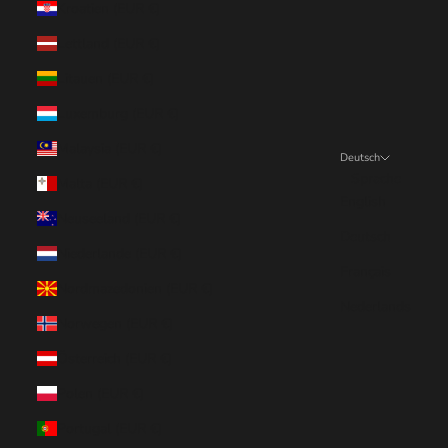
Kroatien (EUR €)
Lettland (EUR €)
Litauen (EUR €)
Luxemburg (EUR €)
Malaysia (EUR €)
Deutsch
Sprache
Malta (EUR €)
English
Neuseeland (EUR €)
Deutsch
Niederlande (EUR €)
Français
Nordmazedonien (EUR €)
Nederlands
Norwegen (EUR €)
Österreich (EUR €)
Polen (EUR €)
Portugal (EUR €)