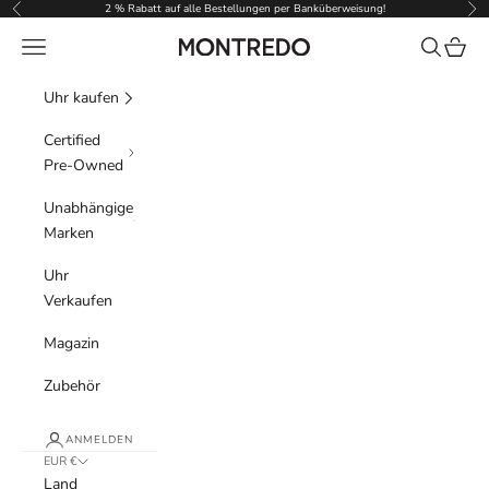
Zum Inhalt springen
2 % Rabatt auf alle Bestellungen per Banküberweisung!
Zurück
Vor
Menü
Suchen
Waren
Montredo
Uhr kaufen
Certified
Pre-Owned
Unabhängige
Marken
Uhr
Verkaufen
Magazin
Zubehör
ANMELDEN
EUR €
Land