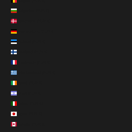
Belgien (EUR €)
Bulgarien (EUR €)
Dänemark (EUR €)
Deutschland (EUR €)
Estland (EUR €)
Finnland (EUR €)
Frankreich (EUR €)
Griechenland (EUR €)
Irland (EUR €)
Israel (EUR €)
Italien (EUR €)
Japan (EUR €)
Kanada (EUR €)