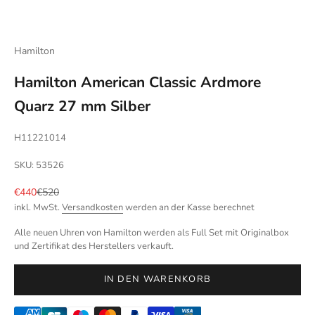
Hamilton
Hamilton American Classic Ardmore
Quarz 27 mm Silber
H11221014
SKU: 53526
Angebot
Regulärer Preis
€440
€520
inkl. MwSt.
Versandkosten
werden an der Kasse berechnet
Alle neuen Uhren von Hamilton werden als Full Set mit Originalbox
und Zertifikat des Herstellers verkauft.
IN DEN WARENKORB