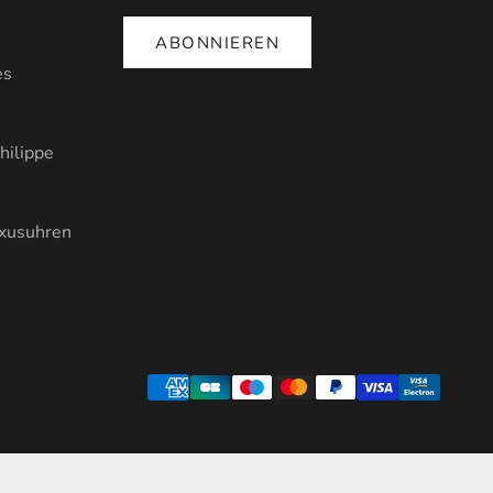
ABONNIEREN
es
hilippe
uxusuhren