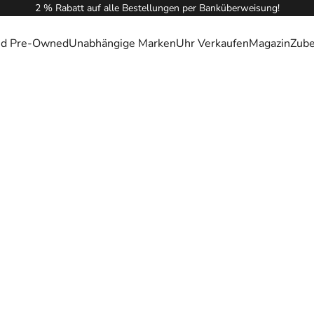
2 % Rabatt auf alle Bestellungen per Banküberweisung!
ied Pre-Owned
Unabhängige Marken
Uhr Verkaufen
Magazin
Zub