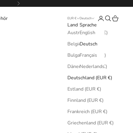
Vor
ehör
Anmelden
Suchen
Warenkor
EUR €
Deutsch
Land
Sprache
Australien (EUR €)
English
Belgien (EUR €)
Deutsch
Bulgarien (EUR €)
Français
Dänemark (EUR €)
Nederlands
Deutschland (EUR €)
Estland (EUR €)
Finnland (EUR €)
Frankreich (EUR €)
Griechenland (EUR €)