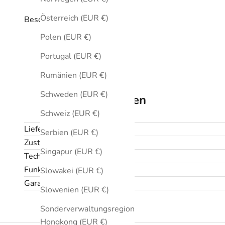
Österreich (EUR €)
Beschreibung
Polen (EUR €)
Portugal (EUR €)
Rumänien (EUR €)
Schweden (EUR €)
Technische Daten
Schweiz (EUR €)
Lieferumfang
Serbien (EUR €)
Zustand
Singapur (EUR €)
Technische Daten
Funktionen
Slowakei (EUR €)
Garantie und Rückgabe
Slowenien (EUR €)
Sonderverwaltungsregion
Hongkong (EUR €)