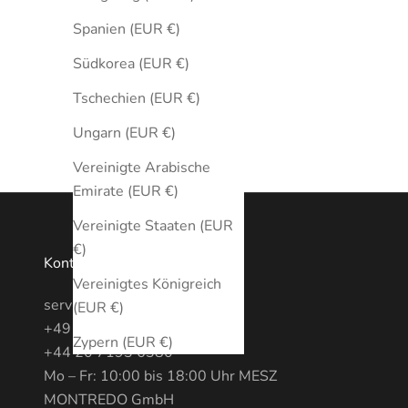
Spanien (EUR €)
Südkorea (EUR €)
Tschechien (EUR €)
Ungarn (EUR €)
Vereinigte Arabische
Emirate (EUR €)
Vereinigte Staaten (EUR
€)
Kontakt
Vereinigtes Königreich
service@MONTREDO.com
(EUR €)
+49 (0) 3028886470
Zypern (EUR €)
+44 20 7193 6380
Mo – Fr: 10:00 bis 18:00 Uhr MESZ
MONTREDO GmbH