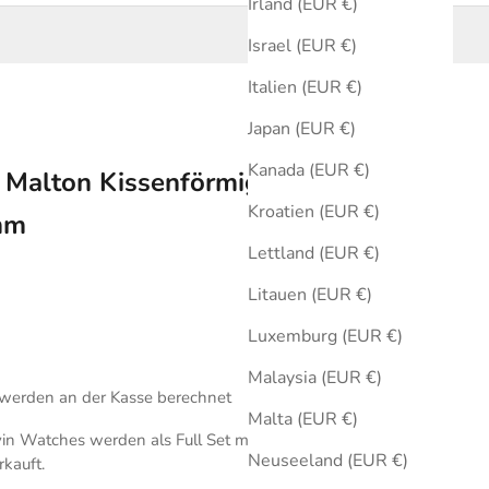
Irland (EUR €)
Israel (EUR €)
Italien (EUR €)
Japan (EUR €)
Kanada (EUR €)
 Malton Kissenförmig Automatik
Kroatien (EUR €)
mm
Lettland (EUR €)
Litauen (EUR €)
Luxemburg (EUR €)
Malaysia (EUR €)
werden an der Kasse berechnet
Malta (EUR €)
in Watches werden als Full Set mit Originalbox und
Neuseeland (EUR €)
rkauft.