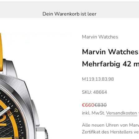
Dein Warenkorb ist leer
Marvin Watches
Marvin Watches
Mehrfarbig 42 
M119.13.83.98
SKU: 48664
Angebot
Regulärer Preis
€660
€830
inkl. MwSt.
Versandkosten
Alle neuen Uhren von Marv
Zertifikat des Herstellers ve