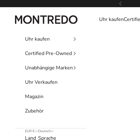
Zum Inhalt springen
Zurück
Montredo
Uhr kaufen
Certif
Uhr kaufen
Certified Pre-Owned
Unabhängige Marken
Uhr Verkaufen
Magazin
Zubehör
EUR €
Deutsch
Land
Sprache