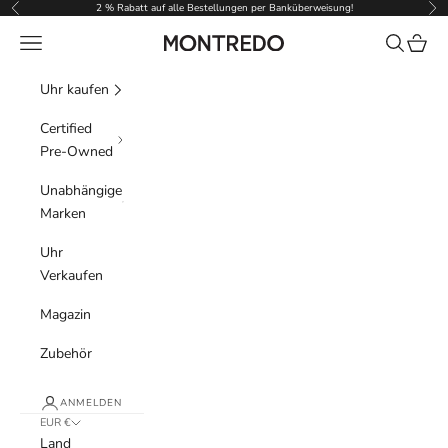
Zum Inhalt springen
2 % Rabatt auf alle Bestellungen per Banküberweisung!
Zurück
Vor
Menü
Suchen
Waren
Montredo
Uhr kaufen
Certified
Pre-Owned
Unabhängige
Marken
Uhr
Verkaufen
Magazin
Zubehör
ANMELDEN
EUR €
Land