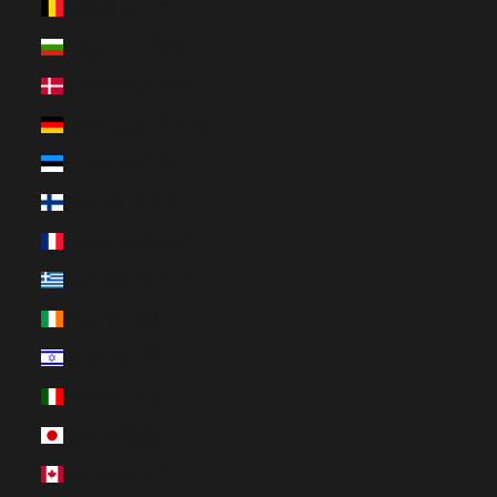
Belgien (EUR €)
Bulgarien (EUR €)
Dänemark (EUR €)
Deutschland (EUR €)
Estland (EUR €)
Finnland (EUR €)
Frankreich (EUR €)
Griechenland (EUR €)
Irland (EUR €)
Israel (EUR €)
Italien (EUR €)
Japan (EUR €)
Kanada (EUR €)