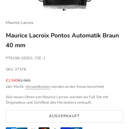
Gehe zu Element 1
Gehe zu Element 2
Maurice Lacroix
Maurice Lacroix Pontos Automatik Braun
40 mm
PT6158-SS001-73E-1
SKU: 37378
Angebot
Regulärer Preis
€1.940
€2.565
inkl. MwSt.
Versandkosten
werden an der Kasse berechnet
Alle neuen Uhren von Maurice Lacroix werden als Full Set mit
Originalbox und Zertifikat des Herstellers verkauft.
AUSVERKAUFT