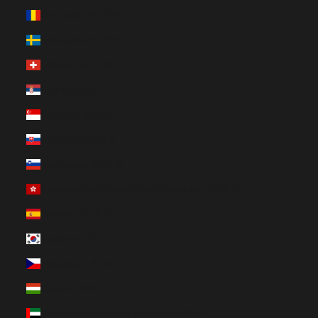
Rumänien (EUR €)
Schweden (EUR €)
Schweiz (EUR €)
Serbien (EUR €)
Singapur (EUR €)
Slowakei (EUR €)
Slowenien (EUR €)
Sonderverwaltungsregion Hongkong (EUR €)
Spanien (EUR €)
Südkorea (EUR €)
Tschechien (EUR €)
Ungarn (EUR €)
Vereinigte Arabische Emirate (EUR €)