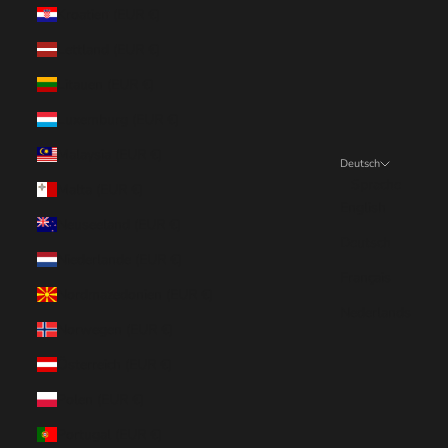
Kroatien (EUR €)
Lettland (EUR €)
Litauen (EUR €)
Luxemburg (EUR €)
Malaysia (EUR €)
Deutsch
Sprache
Malta (EUR €)
English
Neuseeland (EUR €)
Deutsch
Niederlande (EUR €)
Français
Nordmazedonien (EUR €)
Nederlands
Norwegen (EUR €)
Österreich (EUR €)
Polen (EUR €)
Portugal (EUR €)