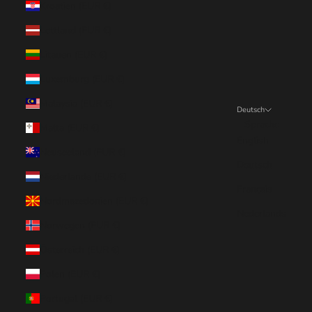
Kroatien (EUR €)
Lettland (EUR €)
Litauen (EUR €)
Luxemburg (EUR €)
Malaysia (EUR €)
Deutsch
Sprache
Malta (EUR €)
English
Neuseeland (EUR €)
Deutsch
Niederlande (EUR €)
Français
Nordmazedonien (EUR €)
Nederlands
Norwegen (EUR €)
Österreich (EUR €)
Polen (EUR €)
Portugal (EUR €)