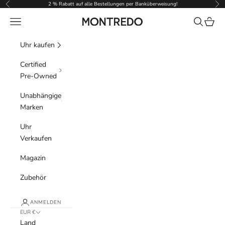
Zum Inhalt springen
2 % Rabatt auf alle Bestellungen per Banküberweisung!
Zurück
Vor
Menü
Suchen
Waren
Montredo
Uhr kaufen
Certified
Pre-Owned
Unabhängige
Marken
Uhr
Verkaufen
Magazin
Zubehör
ANMELDEN
EUR €
Land