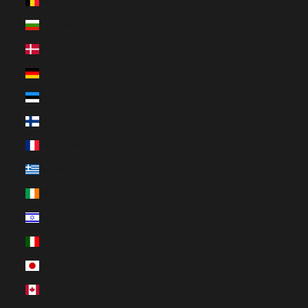
Belgien (EUR €)
Bulgarien (EUR €)
Dänemark (EUR €)
Deutschland (EUR €)
Estland (EUR €)
Finnland (EUR €)
Frankreich (EUR €)
Griechenland (EUR €)
Irland (EUR €)
Israel (EUR €)
Italien (EUR €)
Japan (EUR €)
Kanada (EUR €)