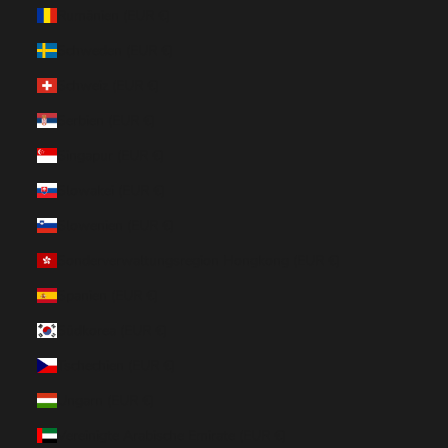
Rumänien (EUR €)
Schweden (EUR €)
Schweiz (EUR €)
Serbien (EUR €)
Singapur (EUR €)
Slowakei (EUR €)
Slowenien (EUR €)
Sonderverwaltungsregion Hongkong (EUR €)
Spanien (EUR €)
Südkorea (EUR €)
Tschechien (EUR €)
Ungarn (EUR €)
Vereinigte Arabische Emirate (EUR €)