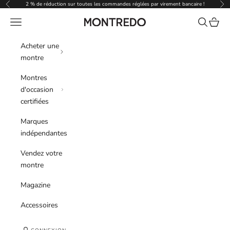
Passer au contenu
2 % de réduction sur toutes les commandes réglées par virement bancaire !
Précédent
Sui
Menu
Recherche
Panier
Montredo
Acheter une
montre
Montres
d'occasion
certifiées
Marques
indépendantes
Vendez votre
montre
Magazine
Accessoires