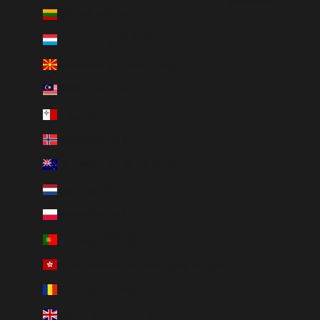
Nederlands
Lituanie (EUR €)
Luxembourg (EUR €)
Macédoine du Nord (EUR €)
Malaisie (EUR €)
Malte (EUR €)
Norvège (EUR €)
Nouvelle-Zélande (EUR €)
Pays-Bas (EUR €)
Pologne (EUR €)
Portugal (EUR €)
R.A.S. chinoise de Hong Kong (EUR €)
Roumanie (EUR €)
Royaume-Uni (EUR €)