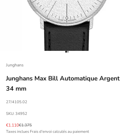
Aller à l'élément 1
Aller à l'élément 2
Junghans
Junghans Max Bill Automatique Argent
34 mm
27/4105.02
SKU: 34952
Prix de vente
Prix normal
€1.110
€1.375
Taxes inclues
Frais d'envoi calculés
au paiement