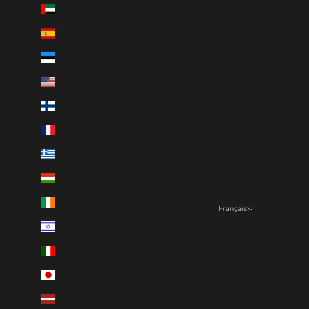
Émirats arabes unis (EUR €)
Espagne (EUR €)
Estonie (EUR €)
États-Unis (EUR €)
Finlande (EUR €)
France (EUR €)
Grèce (EUR €)
Hongrie (EUR €)
Irlande (EUR €)
Français
Langue
Israël (EUR €)
English
Italie (EUR €)
Deutsch
Japon (EUR €)
Français
Lettonie (EUR €)