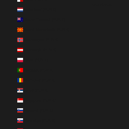
Nederlands
Nederland (EUR €)
Nieuw-Zeeland (EUR €)
Noord-Macedonië (EUR €)
Noorwegen (EUR €)
Oostenrijk (EUR €)
Polen (EUR €)
Portugal (EUR €)
Roemenië (EUR €)
Servië (EUR €)
Singapore (EUR €)
Slovenië (EUR €)
Slowakije (EUR €)