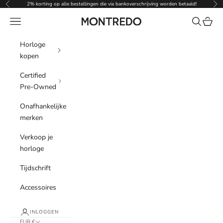
Naar inhoud
2% korting op alle bestellingen die via bankoverschrijving worden betaald!
Vorige
Vol
Menu
Zoeken
Winke
Montredo
Horloge
kopen
Certified
Pre-Owned
Onafhankelijke
merken
Verkoop je
horloge
Tijdschrift
Accessoires
INLOGGEN
EUR €