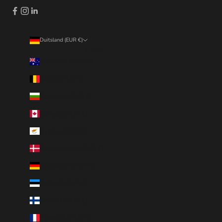
Duitsland (EUR €)
Land
Australië (EUR €)
België (EUR €)
Bulgarije (EUR €)
Canada (EUR €)
Cyprus (EUR €)
Denemarken (EUR €)
Duitsland (EUR €)
Estland (EUR €)
Finland (EUR €)
Frankrijk (EUR €)