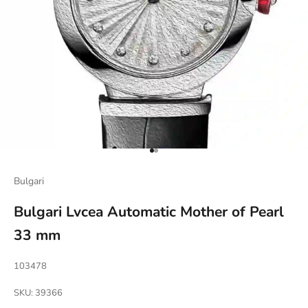
Naar artikel 1
Naar artikel 2
Bulgari
Bulgari Lvcea Automatic Mother of Pearl
33 mm
103478
SKU: 39366