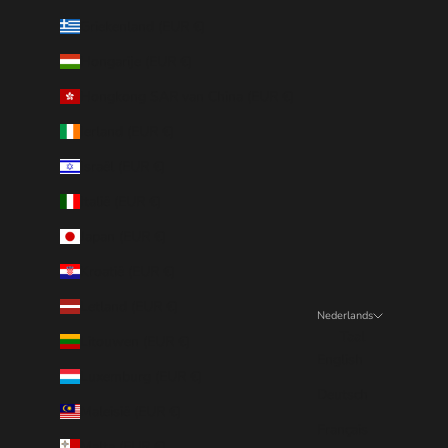
Griekenland (EUR €)
Hongarije (EUR €)
Hongkong SAR van China (EUR €)
Ierland (EUR €)
Israël (EUR €)
Italië (EUR €)
Japan (EUR €)
Kroatië (EUR €)
Letland (EUR €)
Nederlands
Taal
Litouwen (EUR €)
English
Luxemburg (EUR €)
Deutsch
Maleisië (EUR €)
Français
Malta (EUR €)