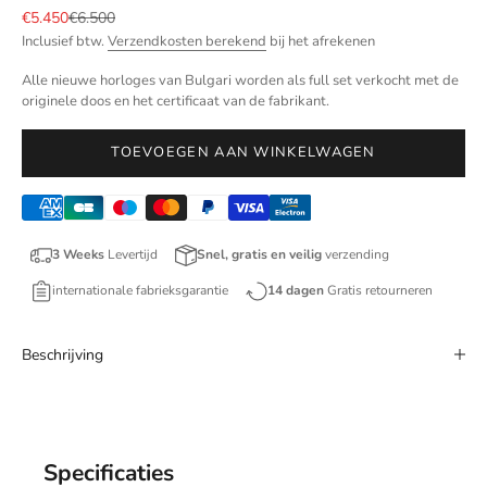
Aanbiedingsprijs
Normale prijs
€5.450
€6.500
Inclusief btw.
Verzendkosten berekend
bij het afrekenen
Alle nieuwe horloges van Bulgari worden als full set verkocht met de
originele doos en het certificaat van de fabrikant.
TOEVOEGEN AAN WINKELWAGEN
3 Weeks
Levertijd
Snel, gratis en veilig
verzending
internationale fabrieksgarantie
14 dagen
Gratis retourneren
Beschrijving
Specificaties