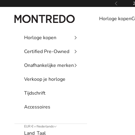
Naar inhoud
2
Vorige
Montredo
Horloge kopen
C
Horloge kopen
Certified Pre-Owned
Onafhankelijke merken
Verkoop je horloge
Tijdschrift
Accessoires
EUR €
Nederlands
Land
Taal