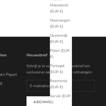
Macedonië
(EUR €)
Noorwegen
(EUR €)
Oostenrijk
(EUR €)
Polen (EUR
rken
Nieuwsbrief
€)
Portugal
Schrijf je in voor onze nieuwsbrief om
(EUR €)
exclusieve aanbiedingen te ontvangen.
rs Piguet
Roemenië
ng
(EUR €)
Servië (EUR
ABONNEREN
€)