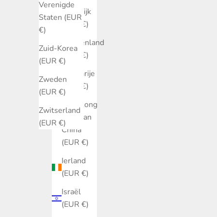
Verenigde
Frankrijk
Staten (EUR
(EUR €)
€)
Griekenland
Zuid-Korea
(EUR €)
(EUR €)
Hongarije
Zweden
(EUR €)
(EUR €)
Hongkong
Zwitserland
SAR van
(EUR €)
China
(EUR €)
Ierland
(EUR €)
Israël
(EUR €)