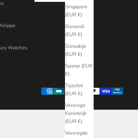
es
Singapore
(EUR €)
hilippe
Slovenië
(EUR €)
Slowakije
xury Watches
(EUR €)
Spanje (EUR
€)
Tsjechië
(EUR €)
Verenigd
Koninkrijk
(EUR €)
Verenigde