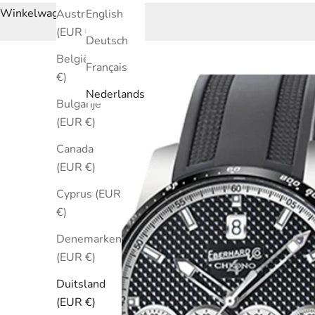
Winkelwagen
Australië
English
(EUR €)
Deutsch
België (EUR
Français
€)
Nederlands
Bulgarije
(EUR €)
Canada
(EUR €)
Cyprus (EUR
€)
Denemarken
(EUR €)
Duitsland
(EUR €)