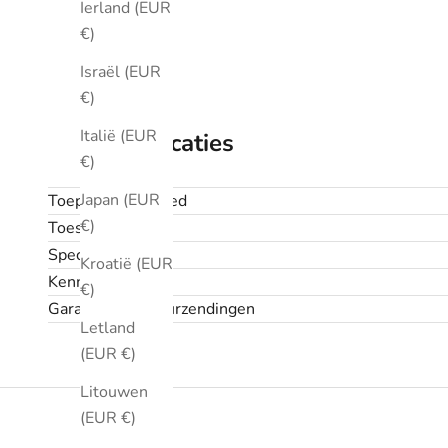
Ierland (EUR
€)
Israël (EUR
€)
Italië (EUR
Specificaties
€)
Japan (EUR
Toepassingsgebied
€)
Toestand
Specificaties
Kroatië (EUR
Kenmerken
€)
Garantie en retourzendingen
Letland
(EUR €)
Litouwen
(EUR €)