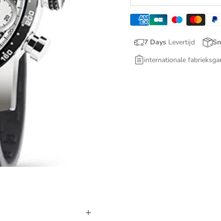
7 Days
Levertijd
Sn
internationale fabrieksga