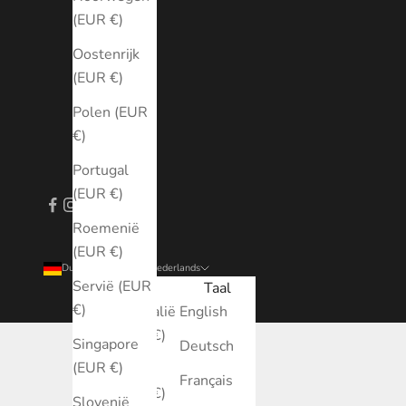
(EUR €)
Oostenrijk
(EUR €)
Polen (EUR
€)
Portugal
(EUR €)
Roemenië
(EUR €)
Duitsland (EUR €)
Nederlands
Servië (EUR
Land
Taal
€)
Australië
English
(EUR €)
Singapore
Deutsch
(EUR €)
België
Français
(EUR €)
Slovenië