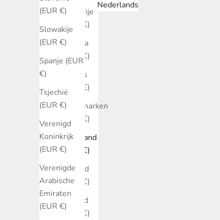
Nederlands
(EUR €)
Bulgarije
(EUR €)
Slowakije
(EUR €)
Canada
(EUR €)
Spanje (EUR
€)
Cyprus
(EUR €)
Tsjechië
(EUR €)
Denemarken
(EUR €)
Verenigd
Koninkrijk
Duitsland
(EUR €)
(EUR €)
Verenigde
Estland
Arabische
(EUR €)
Emiraten
Finland
(EUR €)
(EUR €)