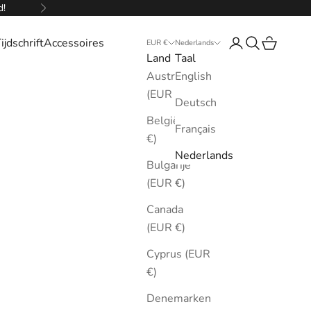
d!
Volgende
ijdschrift
Accessoires
Inloggen
Zoeken
Winkelw
EUR €
Nederlands
Land
Taal
Australië
English
(EUR €)
Deutsch
België (EUR
Français
€)
Nederlands
Bulgarije
(EUR €)
Canada
(EUR €)
Cyprus (EUR
€)
Denemarken