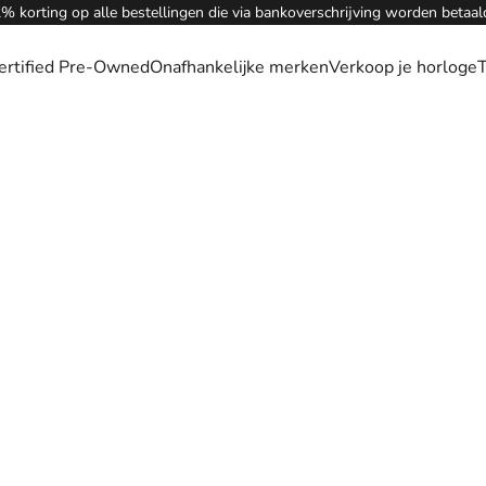
% korting op alle bestellingen die via bankoverschrijving worden betaal
ertified Pre-Owned
Onafhankelijke merken
Verkoop je horloge
T