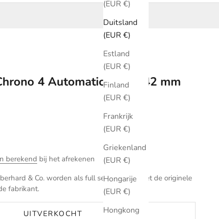
(EUR €)
Duitsland
(EUR €)
Estland
(EUR €)
 Chrono 4 Automatic Zwart 42 mm
Finland
(EUR €)
Frankrijk
(EUR €)
Griekenland
n berekend
bij het afrekenen
(EUR €)
erhard & Co. worden als full set verkocht met de originele
Hongarije
de fabrikant.
(EUR €)
Hongkong
UITVERKOCHT