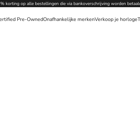
% korting op alle bestellingen die via bankoverschrijving worden betaal
ertified Pre-Owned
Onafhankelijke merken
Verkoop je horloge
T