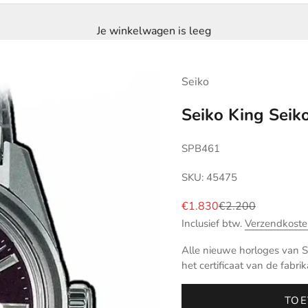
Je winkelwagen is leeg
Seiko
Seiko King Sei
SPB461
SKU: 45475
Aanbiedingsprijs
Normale prijs
€1.830
€2.200
Inclusief btw.
Verzendkoste
Alle nieuwe horloges van Se
het certificaat van de fabrik
TOE