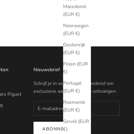
Macedonië
(EUR €)
Noorwegen
(EUR €)
Oostenrijk
(EUR €)
Polen (EUR
rken
Nieuwsbrief
€)
Portugal
Schrijf je in voor onze nieuwsbrief om
(EUR €)
exclusieve aanbiedingen te ontvangen.
rs Piguet
Roemenië
ng
(EUR €)
Servië (EUR
ABONNEREN
€)