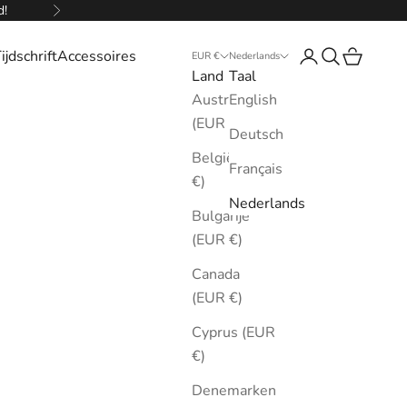
d!
Volgende
ijdschrift
Accessoires
Inloggen
Zoeken
Winkelw
EUR €
Nederlands
Land
Taal
Australië
English
(EUR €)
Deutsch
België (EUR
Français
€)
Nederlands
Bulgarije
(EUR €)
Canada
(EUR €)
Cyprus (EUR
€)
Denemarken