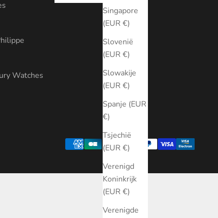
es
Singapore
(EUR €)
hilippe
Slovenië
(EUR €)
Slowakije
xury Watches
(EUR €)
Spanje (EUR
€)
Tsjechië
(EUR €)
Verenigd
Koninkrijk
(EUR €)
Verenigde