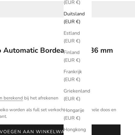
(EUR €)
Duitsland
(EUR €)
Estland
(EUR €)
ko Automatic Bordeauxrood 36 mm
Finland
(EUR €)
Frankrijk
(EUR €)
Griekenland
n berekend
bij het afrekenen
(EUR €)
iko worden als full set verkocht met de originele doos en
Hongarije
ant.
(EUR €)
Hongkong
VOEGEN AAN WINKELWAGEN