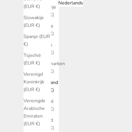
Nederlands
(EUR €)
Bulgarije
(EUR €)
Slowakije
(EUR €)
Canada
(EUR €)
Spanje (EUR
€)
Cyprus
(EUR €)
Tsjechië
(EUR €)
Denemarken
(EUR €)
Verenigd
Koninkrijk
Duitsland
(EUR €)
(EUR €)
Verenigde
Estland
Arabische
(EUR €)
Emiraten
Finland
(EUR €)
(EUR €)