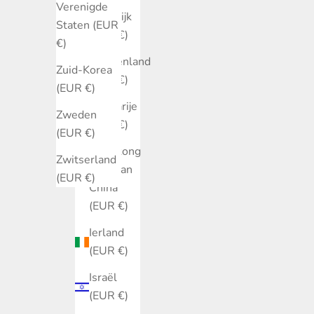
Verenigde
Frankrijk
Staten (EUR
(EUR €)
€)
Griekenland
Zuid-Korea
(EUR €)
(EUR €)
Hongarije
Zweden
(EUR €)
(EUR €)
Hongkong
Zwitserland
SAR van
(EUR €)
China
(EUR €)
Ierland
(EUR €)
Israël
(EUR €)