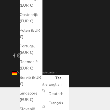
(EUR €)
Oostenrijk
(EUR €)
Polen (EUR
€)
Portugal
(EUR €)
Roemenië
(EUR €)
Duitsland (EUR €)
Nederlands
Servië (EUR
Land
Taal
€)
Australië
English
(EUR €)
Singapore
Deutsch
(EUR €)
België
Français
(EUR €)
Slovenië