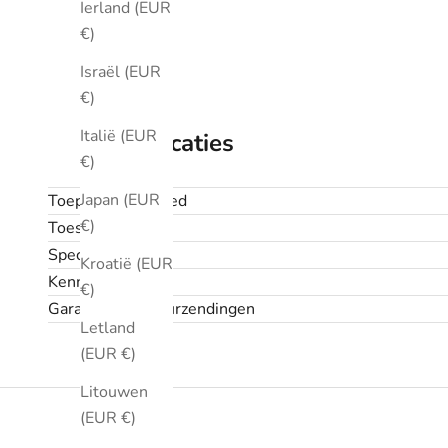
Ierland (EUR
€)
Israël (EUR
€)
Italië (EUR
Specificaties
€)
Japan (EUR
Toepassingsgebied
€)
Toestand
Specificaties
Kroatië (EUR
Kenmerken
€)
Garantie en retourzendingen
Letland
(EUR €)
Litouwen
(EUR €)