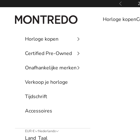
Naar inhoud
2
Vorige
Montredo
Horloge kopen
C
Horloge kopen
Certified Pre-Owned
Onafhankelijke merken
Verkoop je horloge
Tijdschrift
Accessoires
EUR €
Nederlands
Land
Taal