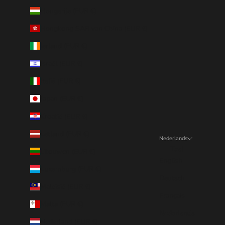
Hongarije (EUR €)
Hongkong SAR van China (EUR €)
Ierland (EUR €)
Israël (EUR €)
Italië (EUR €)
Japan (EUR €)
Kroatië (EUR €)
Letland (EUR €)
Nederlands
Taal
Litouwen (EUR €)
English
Luxemburg (EUR €)
Deutsch
Maleisië (EUR €)
Français
Malta (EUR €)
Nederlands
Nederland (EUR €)