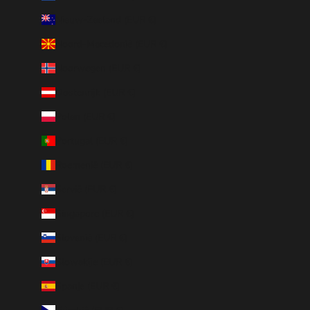
Nieuw-Zeeland (EUR €)
Noord-Macedonië (EUR €)
Noorwegen (EUR €)
Oostenrijk (EUR €)
Polen (EUR €)
Portugal (EUR €)
Roemenië (EUR €)
Servië (EUR €)
Singapore (EUR €)
Slovenië (EUR €)
Slowakije (EUR €)
Spanje (EUR €)