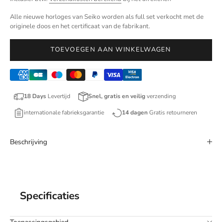
Alle nieuwe horloges van Seiko worden als full set verkocht met de
originele doos en het certificaat van de fabrikant.
TOEVOEGEN AAN WINKELWAGEN
18 Days
Levertijd
Snel, gratis en veilig
verzending
internationale fabrieksgarantie
14 dagen
Gratis retourneren
Beschrijving
Specificaties