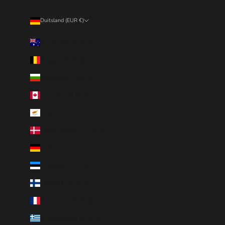
Duitsland (EUR €)
Land
Australië (EUR €)
België (EUR €)
Bulgarije (EUR €)
Canada (EUR €)
Cyprus (EUR €)
Denemarken (EUR €)
Duitsland (EUR €)
Estland (EUR €)
Finland (EUR €)
Frankrijk (EUR €)
Griekenland (EUR €)