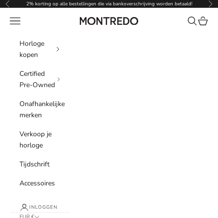
Naar inhoud
2% korting op alle bestellingen die via bankoverschrijving worden betaald!
Vorige
Vol
Menu
Zoeken
Winke
Montredo
Horloge
kopen
Certified
Pre-Owned
Onafhankelijke
merken
Verkoop je
horloge
Tijdschrift
Accessoires
INLOGGEN
EUR €