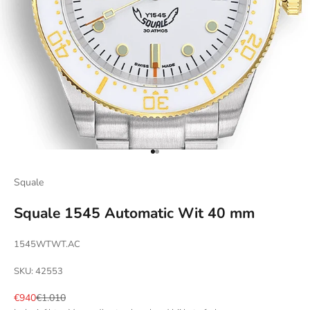
Naar artikel 1
Naar artikel 2
Squale
Squale 1545 Automatic Wit 40 mm
1545WTWT.AC
SKU: 42553
Aanbiedingsprijs
Normale prijs
€940
€1.010