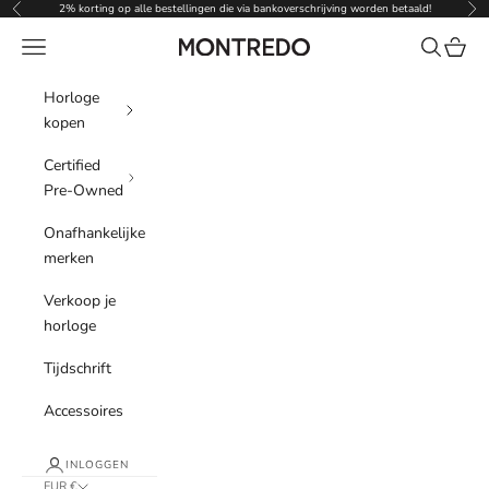
Naar inhoud
2% korting op alle bestellingen die via bankoverschrijving worden betaald!
Vorige
Vol
Menu
Zoeken
Winke
Montredo
Horloge
kopen
Certified
Pre-Owned
Onafhankelijke
merken
Verkoop je
horloge
Tijdschrift
Accessoires
INLOGGEN
EUR €