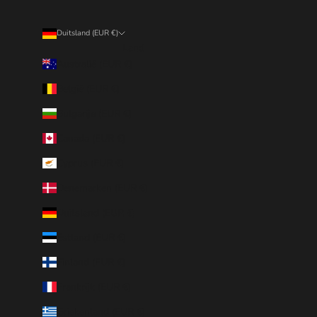
Duitsland (EUR €)
Land
Australië (EUR €)
België (EUR €)
Bulgarije (EUR €)
Canada (EUR €)
Cyprus (EUR €)
Denemarken (EUR €)
Duitsland (EUR €)
Estland (EUR €)
Finland (EUR €)
Frankrijk (EUR €)
Griekenland (EUR €)