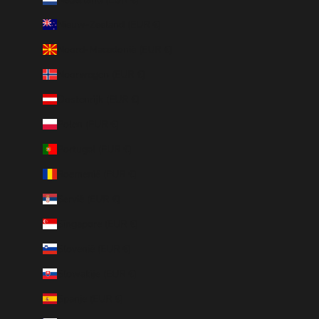
Nieuw-Zeeland (EUR €)
Noord-Macedonië (EUR €)
Noorwegen (EUR €)
Oostenrijk (EUR €)
Polen (EUR €)
Portugal (EUR €)
Roemenië (EUR €)
Servië (EUR €)
Singapore (EUR €)
Slovenië (EUR €)
Slowakije (EUR €)
Spanje (EUR €)