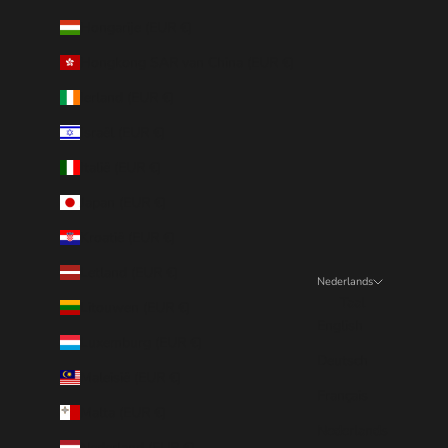
Hongarije (EUR €)
Hongkong SAR van China (EUR €)
Ierland (EUR €)
Israël (EUR €)
Italië (EUR €)
Japan (EUR €)
Kroatië (EUR €)
Letland (EUR €)
Nederlands
Taal
Litouwen (EUR €)
English
Luxemburg (EUR €)
Deutsch
Maleisië (EUR €)
Français
Malta (EUR €)
Nederlands
Nederland (EUR €)