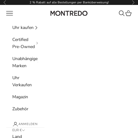
Zum Inhalt springen
2 % Rabatt auf alle Bestellungen per Banküberweisung!
Zurück
Vor
Menü
Suchen
Waren
Montredo
Uhr kaufen
Certified
Pre-Owned
Unabhängige
Marken
Uhr
Verkaufen
Magazin
Zubehör
ANMELDEN
EUR €
Land