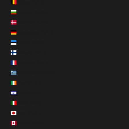
Belgien (EUR €)
Bulgarien (EUR €)
Dänemark (EUR €)
Deutschland (EUR €)
Estland (EUR €)
Finnland (EUR €)
Frankreich (EUR €)
Griechenland (EUR €)
Irland (EUR €)
Israel (EUR €)
Italien (EUR €)
Japan (EUR €)
Kanada (EUR €)