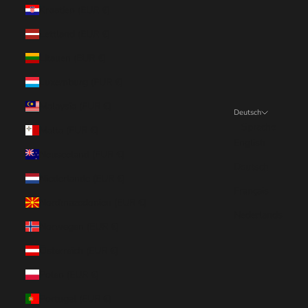
Kroatien (EUR €)
Lettland (EUR €)
Litauen (EUR €)
Luxemburg (EUR €)
Malaysia (EUR €)
Deutsch
Sprache
Malta (EUR €)
English
Neuseeland (EUR €)
Deutsch
Niederlande (EUR €)
Français
Nordmazedonien (EUR €)
Nederlands
Norwegen (EUR €)
Österreich (EUR €)
Polen (EUR €)
Portugal (EUR €)