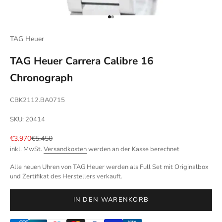
Gehe zu Element 1
Gehe zu Element 2
TAG Heuer
TAG Heuer Carrera Calibre 16
Chronograph
CBK2112.BA0715
SKU: 20414
Angebot
Regulärer Preis
€3.970
€5.450
inkl. MwSt.
Versandkosten
werden an der Kasse berechnet
Alle neuen Uhren von TAG Heuer werden als Full Set mit Originalbox
und Zertifikat des Herstellers verkauft.
IN DEN WARENKORB