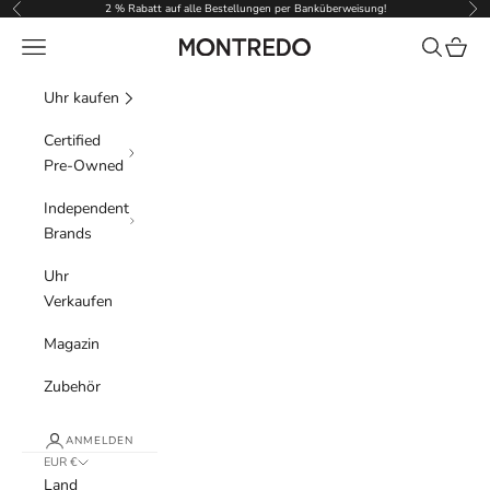
Zum Inhalt springen
2 % Rabatt auf alle Bestellungen per Banküberweisung!
Zurück
Vor
Menü
Suchen
Waren
Montredo
Uhr kaufen
Certified
Pre-Owned
Independent
Brands
Uhr
Verkaufen
Magazin
Zubehör
ANMELDEN
EUR €
Land