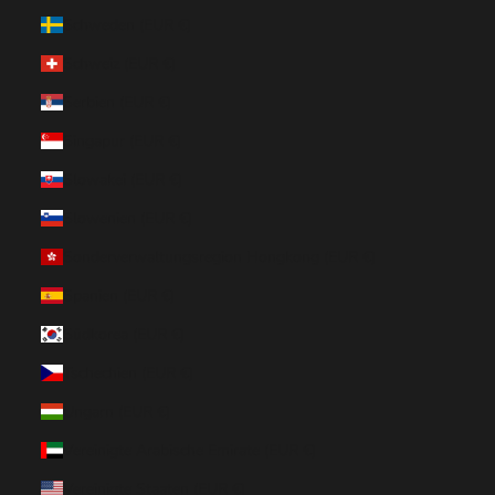
Schweden (EUR €)
Schweiz (EUR €)
Serbien (EUR €)
Singapur (EUR €)
Slowakei (EUR €)
Slowenien (EUR €)
Sonderverwaltungsregion Hongkong (EUR €)
Spanien (EUR €)
Südkorea (EUR €)
Tschechien (EUR €)
Ungarn (EUR €)
Vereinigte Arabische Emirate (EUR €)
Vereinigte Staaten (EUR €)