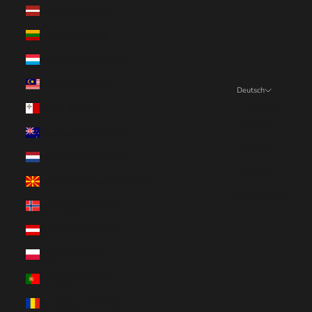
Lettland (EUR €)
Litauen (EUR €)
Luxemburg (EUR €)
Malaysia (EUR €)
Deutsch
Sprache
Malta (EUR €)
English
Neuseeland (EUR €)
Deutsch
Niederlande (EUR €)
Français
Nordmazedonien (EUR €)
Nederlands
Norwegen (EUR €)
Österreich (EUR €)
Polen (EUR €)
Portugal (EUR €)
Rumänien (EUR €)