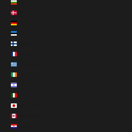
Bulgarien (EUR €)
Dänemark (EUR €)
Deutschland (EUR €)
Estland (EUR €)
Finnland (EUR €)
Frankreich (EUR €)
Griechenland (EUR €)
Irland (EUR €)
Israel (EUR €)
Italien (EUR €)
Japan (EUR €)
Kanada (EUR €)
Kroatien (EUR €)