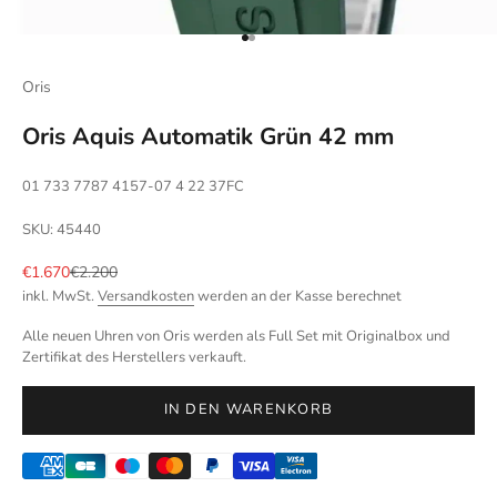
Gehe zu Element 1
Gehe zu Element 2
Oris
Oris Aquis Automatik Grün 42 mm
01 733 7787 4157-07 4 22 37FC
SKU: 45440
Angebot
Regulärer Preis
€1.670
€2.200
inkl. MwSt.
Versandkosten
werden an der Kasse berechnet
Alle neuen Uhren von Oris werden als Full Set mit Originalbox und
Zertifikat des Herstellers verkauft.
IN DEN WARENKORB