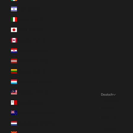
Israel (EUR €)
Italien (EUR €)
Japan (EUR €)
Kanada (EUR €)
Kroatien (EUR €)
Lettland (EUR €)
Litauen (EUR €)
Luxemburg (EUR €)
Malaysia (EUR €)
Deutsch
Sprache
Malta (EUR €)
English
Neuseeland (EUR €)
Deutsch
Niederlande (EUR €)
Français