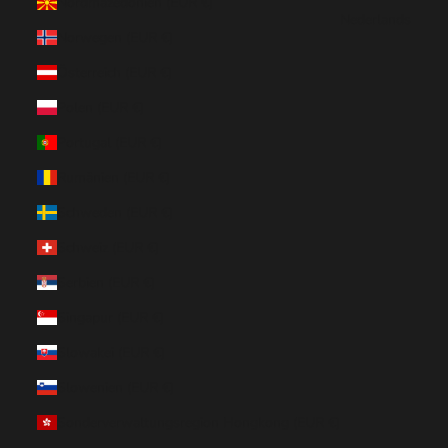
Nordmazedonien (EUR €)
Nederlands
Norwegen (EUR €)
Österreich (EUR €)
Polen (EUR €)
Portugal (EUR €)
Rumänien (EUR €)
Schweden (EUR €)
Schweiz (EUR €)
Serbien (EUR €)
Singapur (EUR €)
Slowakei (EUR €)
Slowenien (EUR €)
Sonderverwaltungsregion Hongkong (EUR €)