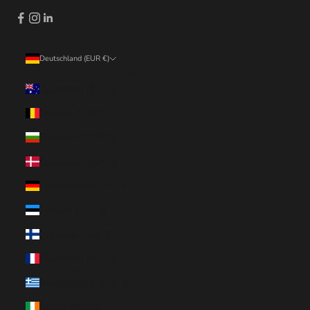
Deutschland (EUR €)
Land
Australien (EUR €)
Belgien (EUR €)
Bulgarien (EUR €)
Dänemark (EUR €)
Deutschland (EUR €)
Estland (EUR €)
Finnland (EUR €)
Frankreich (EUR €)
Griechenland (EUR €)
Irland (EUR €)