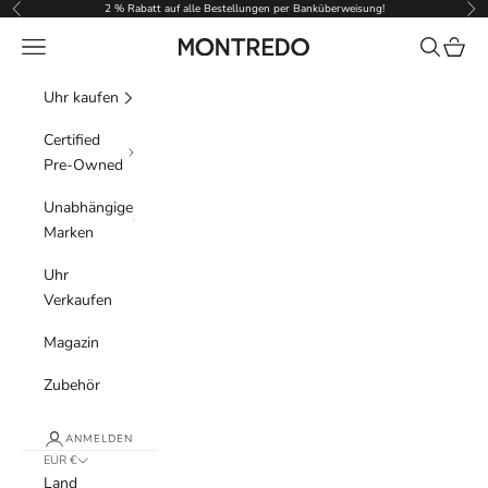
Zum Inhalt springen
2 % Rabatt auf alle Bestellungen per Banküberweisung!
Zurück
Vor
Menü
Suchen
Waren
Montredo
Uhr kaufen
Certified
Pre-Owned
Unabhängige
Marken
Uhr
Verkaufen
Magazin
Zubehör
ANMELDEN
EUR €
Land