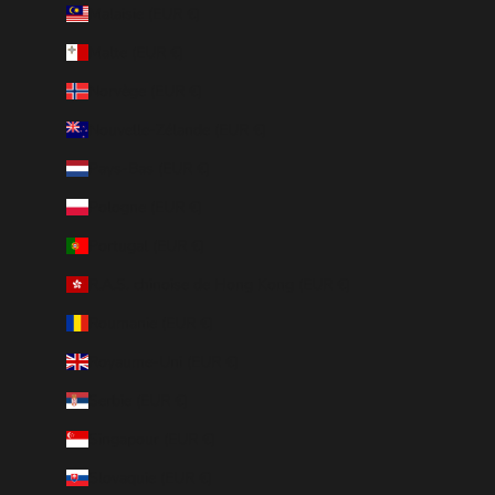
Malaisie (EUR €)
Malte (EUR €)
Norvège (EUR €)
Nouvelle-Zélande (EUR €)
Pays-Bas (EUR €)
Pologne (EUR €)
Portugal (EUR €)
R.A.S. chinoise de Hong Kong (EUR €)
Roumanie (EUR €)
Royaume-Uni (EUR €)
Serbie (EUR €)
Singapour (EUR €)
Slovaquie (EUR €)