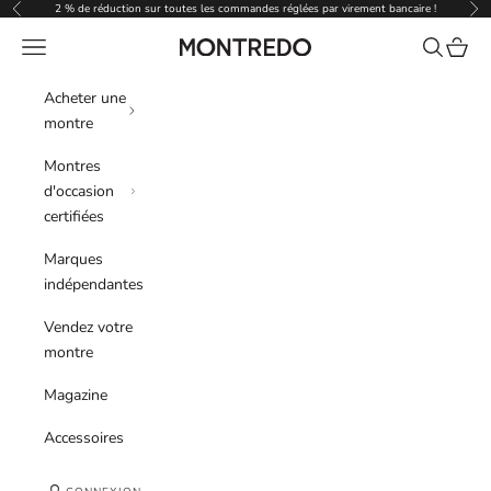
Passer au contenu
2 % de réduction sur toutes les commandes réglées par virement bancaire !
Précédent
Sui
Menu
Recherche
Panier
Montredo
Acheter une
montre
Montres
d'occasion
certifiées
Marques
indépendantes
Vendez votre
montre
Magazine
Accessoires