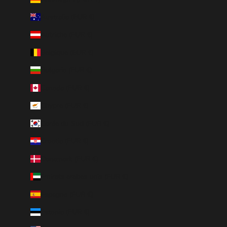
Australie (EUR €)
Autriche (EUR €)
Belgique (EUR €)
Bulgarie (EUR €)
Canada (EUR €)
Chypre (EUR €)
Corée du Sud (EUR €)
Croatie (EUR €)
Danemark (EUR €)
Émirats arabes unis (EUR €)
Espagne (EUR €)
Estonie (EUR €)