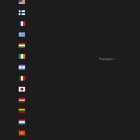
États-Unis (EUR €)
Finlande (EUR €)
France (EUR €)
Grèce (EUR €)
Hongrie (EUR €)
Irlande (EUR €)
Français
Langue
Israël (EUR €)
English
Italie (EUR €)
Deutsch
Japon (EUR €)
Français
Lettonie (EUR €)
Nederlands
Lituanie (EUR €)
Luxembourg (EUR €)
Macédoine du Nord (EUR €)