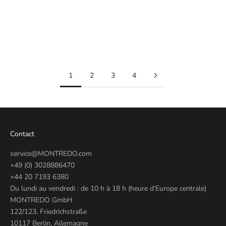
Time+Tide : l'essentiel de l'actualité horlogère venue d'Australie
En savoir plus
1
2
3
4
Contact
service@MONTREDO.com
+49 (0) 3028886470
+44 20 7193 6380
Du lundi au vendredi : de 10 h à 18 h (heure d'Europe centrale)
MONTREDO GmbH
122/123, Friedrichstraße
10117 Berlin, Allemagne